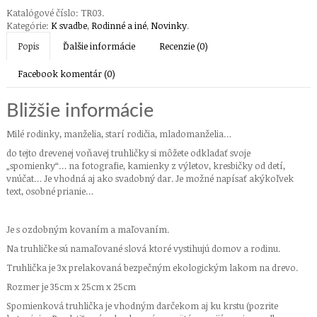
Katalógové číslo:
TR03
.
Kategórie:
K svadbe
,
Rodinné a iné
,
Novinky
.
Popis
Ďalšie informácie
Recenzie (0)
Facebook komentár (0)
Bližšie informácie
Milé rodinky, manželia, starí rodičia, mladomanželia…
do tejto drevenej voňavej truhličky si môžete odkladať svoje
„spomienky“… na fotografie, kamienky z výletov, kresbičky od detí,
vnúčat… Je vhodná aj ako svadobný dar. Je možné napísať akýkoľvek
text, osobné prianie…
Je s ozdobným kovaním a maľovaním.
Na truhličke sú namaľované slová ktoré vystihujú domov a rodinu.
Truhlička je 3x prelakovaná bezpečným ekologickým lakom na drevo.
Rozmer je 35cm x 25cm x 25cm
Spomienková truhlička je vhodným darčekom aj ku krstu (pozrite