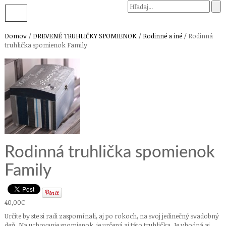
Domov
/
DREVENÉ TRUHLIČKY SPOMIENOK
/
Rodinné a iné
/ Rodinná
truhlička spomienok Family
Rodinná truhlička spomienok
Family
40,00€
Určite by ste si radi zaspomínali, aj po rokoch, na svoj jedinečný svadobný
deň. Na uchovanie spomienok, je určená aj táto truhlička. Je vhodná aj