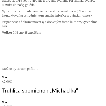
kategóriu „Pre deti“, prípadne k prvému svätému prijímaniu, svadbe.
Nazrite do našej galérie.
Vyrobíme na požiadanie v rôznej farebnej kombinácii :) Stačí nás
kontaktovať prostredníctvom emailu: info@rrprovincialhome.sk
Prípadne sa dá skombinovať aj s dreveným fotoalbumom, vytvoríme
sériu.
Veľkosť:
35cmx25cmx25cm
svadba, svadobný dar, vidiecke doplnky, bytové doplnky, vianočný
darček, k narodeniu, krst darček, prijímanie darček, originálny darček,
ručne robený darček, hand made darček, darček s menom, vianoce,
krstiny, vidiek, dekorácie, výšivky, drevené výrobky, truhlice, maľované,
dekorácie, shabby chic, patina
Možno by sa Vám páčilo…
Viac
40,00€
Truhlica spomienok „Michaelka“
Viac