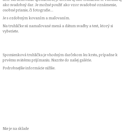
ako svadobný dar. Je možné použiť ako vzor svadobné oznámenie,
osobné prianie, či fotografie…
Je s ozdobným kovaním a maľovaním.
Na truhličke sú namaľované mená a dátum svadby a text, ktorý si
vyberiete.
Spomienková truhlička je vhodným darčekom ku krstu, prípadne k
prvému svätému prijímaniu. Nazrite do našej galérie.
Podrobnejšie informácie nižšie.
svadba, svadobný dar, vidiecke doplnky, bytové doplnky, vianočný
darček, k narodeniu, krst darček, prijímanie darček, originálny darček,
ručne robený darček, hand made darček, darček s menom, vianoce,
krstiny, vidiek, dekorácie, výšivky, drevené výrobky, truhlice, maľované,
dekorácie, shabby chic, patina
Nie je na sklade