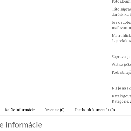
Fotoalbum 
Táto súpra
darček ku k
Je s ozdo
maľovaním.
Na truhlič
3x prelako
Súprava je
Všetko je 3
Podrobnejši
Nie je na s
Katalógové
Kategórie:
Ďalšie informácie
Recenzie (0)
Facebook komentár (0)
ie informácie