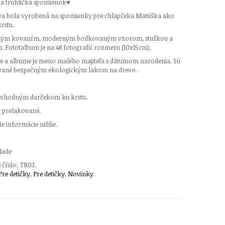
a truhlička spomienok♥
va bola vyrobená na spomienky pre chlapčeka Matúška ako
rstu.
bným kovaním, moderným bodkovaným vzorom, stužkou a
 Fototalbum je na 48 fotografií rozmeru (10x15cm).
ke a albume je meno malého majiteľa s dátumom narodenia. Sú
vané bezpečným ekologickým lakom na drevo.
 vhodným darčekom ku krstu.
x prelakované.
e informácie nižšie.
klade
 číslo:
TR03
.
Pre detičky
,
Pre detičky
,
Novinky
.