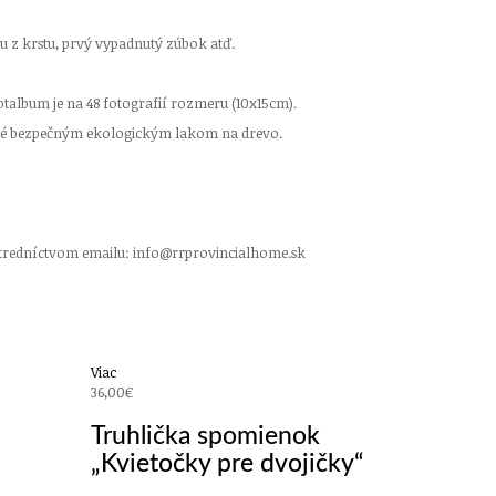
ku z krstu, prvý vypadnutý zúbok atď.
bum je na 48 fotografií rozmeru (10x15cm).
ané bezpečným ekologickým lakom na drevo.
ostredníctvom emailu: info@rrprovincialhome.sk
ie darček, originálny darček, ručne robený darček, hand made
ruhlice, maľované, dekorácie, shabby chic, patina
Viac
36,00€
Truhlička spomienok
„Kvietočky pre dvojičky“