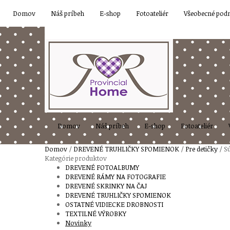
Domov
Náš príbeh
E-shop
Fotoateliér
Všeobecné pod
Domov
Náš príbeh
E-shop
Fotoateliér
Domov
/
DREVENÉ TRUHLIČKY SPOMIENOK
/
Pre detičky
/ S
Kategórie produktov
DREVENÉ FOTOALBUMY
DREVENÉ RÁMY NA FOTOGRAFIE
DREVENÉ SKRINKY NA ČAJ
DREVENÉ TRUHLIČKY SPOMIENOK
OSTATNÉ VIDIECKE DROBNOSTI
TEXTILNÉ VÝROBKY
Novinky