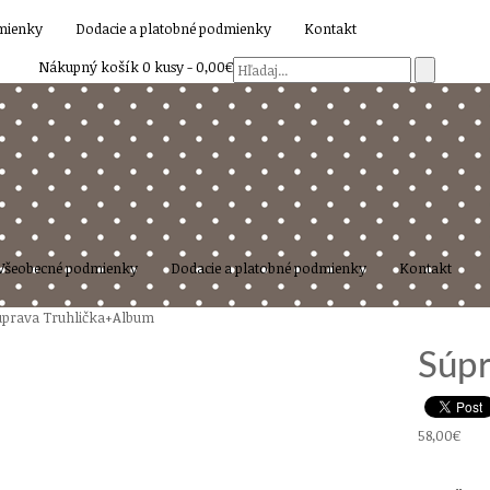
mienky
Dodacie a platobné podmienky
Kontakt
Nákupný košík
0 kusy -
0,00€
Všeobecné podmienky
Dodacie a platobné podmienky
Kontakt
úprava Truhlička+Album
Súpr
58,00€