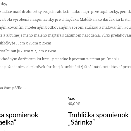
nky,
odkladáte malé drobnôstky svojich ratolestí …ako napr. prvé topánočky, perin
va bola vyrobená na spomienky pre chlapčeka Matúška ako darček ku krstu.
bným kovaním, moderným bodkovaným vzorom, stužkou a maľovaním. Fototal
ke a albume je meno malého majiteľa s dátumom narodenia. Sú 3x prelakov
hličky je 35cm x 25cm x 25cm
oalbumu je 20cm x 7,3cm x 15cm
 vhodným darčekom ku krstu, prípadne k prvému svätému prijímaniu.
a požiadanie v akejkoľvek farebnej kombinácii :) Stačí nás kontaktovať pr
oplnky, bytové doplnky, vianočný darček, k narodeniu, krst darček, prijíman
ček s menom, vianoce, krstiny, vidiek, dekorácie, výšivky, drevené výrobky, t
sa Vám páčilo…
Viac
40,00€
ica spomienok
Truhlička spomienok
aelka“
„Sárinka“