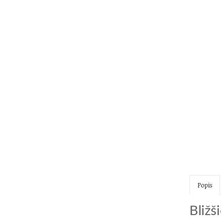
Popis
Bližš