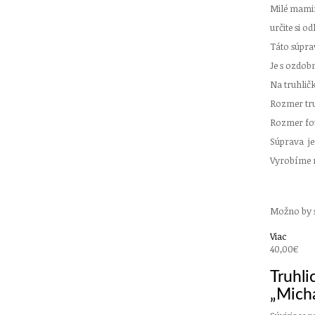
Milé mami
určite si 
Táto súpra
Je s ozdo
Na truhlič
Rozmer tru
Rozmer fot
Súprava je
Vyrobíme n
vidiecke d
darček, dar
Možno by 
Viac
40,00€
Truhl
„Mich