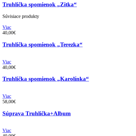
Truhlička spomienok „Zitka“
Súvisiace produkty
Viac
40,00€
Truhlička spomienok „Terezka“
Viac
40,00€
Truhlička spomienok „Karolínka“
Viac
58,00€
Súprava Truhlička+Album
Viac
40,00€