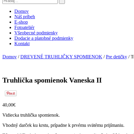
Domov
Náš príbeh
E-shop
Fotoateliér
Všeobecné podmienky
Dodacie a platobné podmienky
Kontakt
Domov
/
DREVENÉ TRUHLIČKY SPOMIENOK
/
Pre detičky
/ T
Truhlička spomienok Vaneska II
40,00€
Vidiecka truhlička spomienok.
Vhodný darček ku krstu, prípadne k prvému svätému prijímaniu.