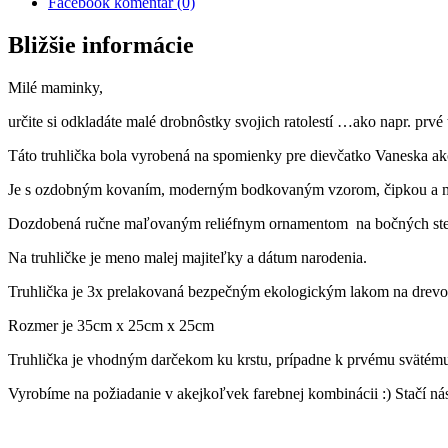
Facebook komentár (0)
Bližšie informácie
Milé maminky,
určite si odkladáte malé drobnôstky svojich ratolestí …ako napr. prv
Táto truhlička bola vyrobená na spomienky pre dievčatko Vaneska ak
Je s ozdobným kovaním, moderným bodkovaným vzorom, čipkou a 
Dozdobená ručne maľovaným reliéfnym ornamentom na bočných ste
Na truhličke je meno malej majiteľky a dátum narodenia.
Truhlička je 3x prelakovaná bezpečným ekologickým lakom na drevo
Rozmer je 35cm x 25cm x 25cm
Truhlička je vhodným darčekom ku krstu, prípadne k prvému svätému
Vyrobíme na požiadanie v akejkoľvek farebnej kombinácii :) Stačí n
vidiecke doplnky, bytové doplnky, vianočný darček, k narodeniu, krst
výšivky, drevené výrobky, truhlice, maľované, dekorácie, shabby chic