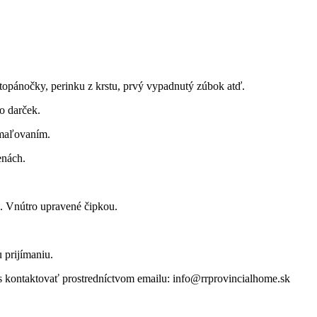
é topánočky, perinku z krstu, prvý vypadnutý zúbok atď.
o darček.
maľovaním.
nách.
. Vnútro upravené čipkou.
 prijímaniu.
ás kontaktovať prostredníctvom emailu: info@rrprovincialhome.sk
 darček, prijímanie darček, originálny darček, ručne robený darček, ha
, patina