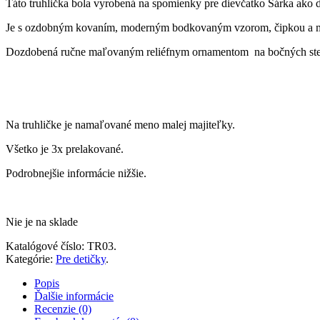
Táto truhlička bola vyrobená na spomienky pre dievčatko Sárka ako 
Je s ozdobným kovaním, moderným bodkovaným vzorom, čipkou a 
Dozdobená ručne maľovaným reliéfnym ornamentom na bočných ste
Na truhličke je namaľované meno malej majiteľky.
Všetko je 3x prelakované.
Podrobnejšie informácie nižšie.
Nie je na sklade
Katalógové číslo:
TR03
.
Kategórie:
Pre detičky
.
Popis
Ďalšie informácie
Recenzie (0)