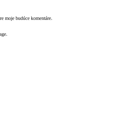
pre moje budúce komentáre.
age.