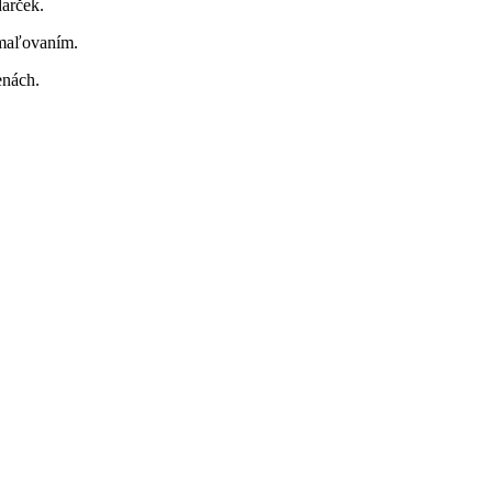
darček.
maľovaním.
nách.